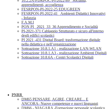
10.2.2A-FDRPOC-PI-2022-89_ Socialità,
apprendimenti, accoglienza
FESRPON-PI-2022-25 EDUGREEN
FESRPON-PI-2022-41_ Ambienti Didattici Innovativi
- Infanzia
F.A.M.I
PON PI_ 2021_33_36 Apprendimento e Socialità
PI-2021-371 Cablaggio Strutturato e sicuro all'interno
degli edifici scolastici
PI 2021 -431 Digital Board: trasformazione digitale
nella didattica e nell’organizzazione
Sottoazione 10.8.1.A1 - realizzazione LAN-WLAN
Sottoazione 10.8.1.A3 - realizzazione Ambienti Digitali
Sottoazione 10.8.6A - Centri Scolastici Digitali
PNRR
DM65 PENSARE, AGIRE, CREARE... E
ANCORA- Nuove competenze e nuovi linguaggi
DM66 - NIAGARA -Formazione personale scolastico