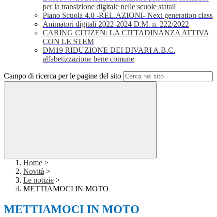
per la transizione digitale nelle scuole statali
Piano Scuola 4.0 -REL.AZIONI- Next generation class
Animatori digitali 2022-2024 D.M. n. 222/2022
CARING CITIZEN: LA CITTADINANZA ATTIVA
CON LE STEM
DM19 RIDUZIONE DEI DIVARI A.B.C.
alfabetizzazione bene comune
Campo di ricerca per le pagine del sito
Home
>
Novità
>
Le notizie
>
METTIAMOCI IN MOTO
METTIAMOCI IN MOTO