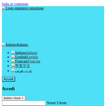
Salta al contenuto
Italiano
Italiano
English
Français
中文
عربى
Accedi
Accedi
button close
×
Nome Utente