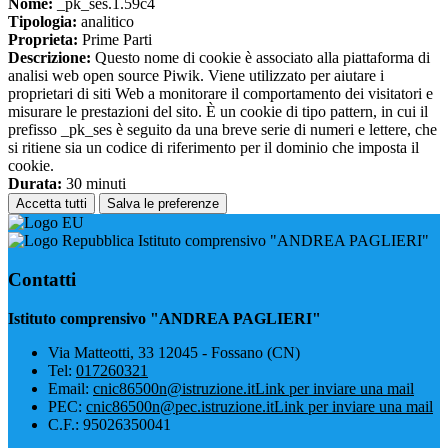
Nome:
_pk_ses.1.59c4
Tipologia:
analitico
Proprieta:
Prime Parti
Descrizione:
Questo nome di cookie è associato alla piattaforma di
analisi web open source Piwik. Viene utilizzato per aiutare i
proprietari di siti Web a monitorare il comportamento dei visitatori e
misurare le prestazioni del sito. È un cookie di tipo pattern, in cui il
prefisso _pk_ses è seguito da una breve serie di numeri e lettere, che
si ritiene sia un codice di riferimento per il dominio che imposta il
cookie.
Durata:
30 minuti
Accetta tutti
Salva le preferenze
Istituto comprensivo "ANDREA PAGLIERI"
Contatti
Istituto comprensivo "ANDREA PAGLIERI"
Via Matteotti, 33 12045 - Fossano (CN)
Tel:
017260321
Email:
cnic86500n@istruzione.it
Link per inviare una mail
PEC:
cnic86500n@pec.istruzione.it
Link per inviare una mail
C.F.: 95026350041