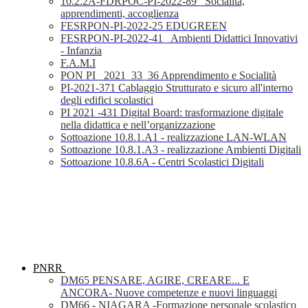
10.2.2A-FDRPOC-PI-2022-89_ Socialità,
apprendimenti, accoglienza
FESRPON-PI-2022-25 EDUGREEN
FESRPON-PI-2022-41_ Ambienti Didattici Innovativi
- Infanzia
F.A.M.I
PON PI_ 2021_33_36 Apprendimento e Socialità
PI-2021-371 Cablaggio Strutturato e sicuro all'interno
degli edifici scolastici
PI 2021 -431 Digital Board: trasformazione digitale
nella didattica e nell’organizzazione
Sottoazione 10.8.1.A1 - realizzazione LAN-WLAN
Sottoazione 10.8.1.A3 - realizzazione Ambienti Digitali
Sottoazione 10.8.6A - Centri Scolastici Digitali
PNRR
DM65 PENSARE, AGIRE, CREARE... E
ANCORA- Nuove competenze e nuovi linguaggi
DM66 - NIAGARA -Formazione personale scolastico