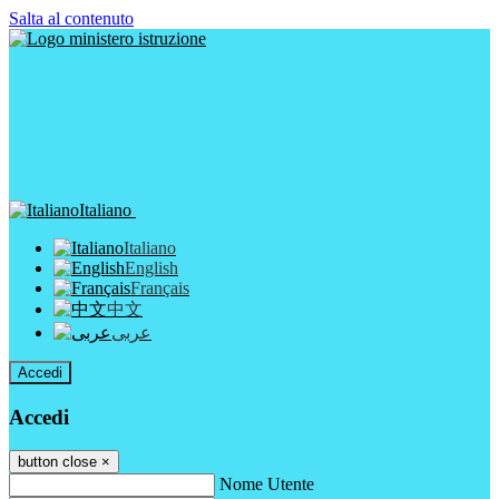
Salta al contenuto
Italiano
Italiano
English
Français
中文
عربى
Accedi
Accedi
button close
×
Nome Utente