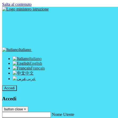
Salta al contenuto
Italiano
Italiano
English
Français
中文
عربى
Accedi
Accedi
button close
×
Nome Utente