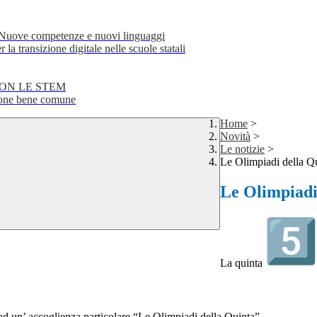
e competenze e nuovi linguaggi
transizione digitale nelle scuole statali
CON LE STEM
ne bene comune
Home
>
Novità
>
Le notizie
>
Le Olimpiadi della Q
Le Olimpiadi
La quinta
 ad un’ accoglienza particolare “Le Olimpiadi della Quinta”.