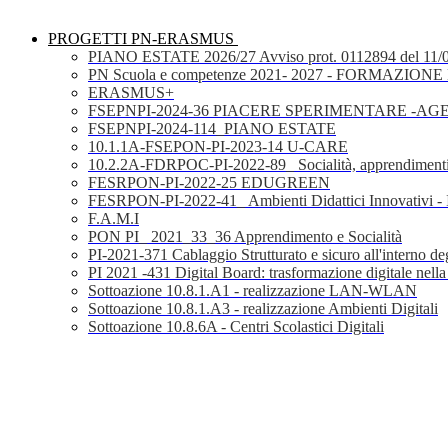
PROGETTI PN-ERASMUS
PIANO ESTATE 2026/27 Avviso prot. 0112894 del 11/
PN Scuola e competenze 2021- 2027 - FORMAZIONE D
ERASMUS+
FSEPNPI-2024-36 PIACERE SPERIMENTARE -A
FSEPNPI-2024-114_PIANO ESTATE
10.1.1A-FSEPON-PI-2023-14 U-CARE
10.2.2A-FDRPOC-PI-2022-89_ Socialità, apprendimenti
FESRPON-PI-2022-25 EDUGREEN
FESRPON-PI-2022-41_ Ambienti Didattici Innovativi - 
F.A.M.I
PON PI_ 2021_33_36 Apprendimento e Socialità
PI-2021-371 Cablaggio Strutturato e sicuro all'interno degl
PI 2021 -431 Digital Board: trasformazione digitale nella
Sottoazione 10.8.1.A1 - realizzazione LAN-WLAN
Sottoazione 10.8.1.A3 - realizzazione Ambienti Digitali
Sottoazione 10.8.6A - Centri Scolastici Digitali