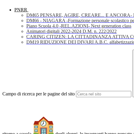
PNRR
DM65 PENSARE, AGIRE, CREARE... E ANCORA- Nuov
DM66 - NIAGARA -Formazione personale scolastico per la 
Piano Scuola 4.0 -REL.AZIONI- Next generation class
Animatori digitali 2022-2024 D.M. n. 222/2022
CARING CITIZEN: LA CITTADINANZA ATTIVA 
DM19 RIDUZIONE DEI DIVARI A.B.C. alfabetizzazio
Campo di ricerca per le pagine del sito
ritorno a scuola
degli alunni, le insegnanti hanno pensato