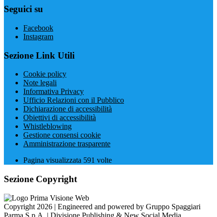
Seguici su
Facebook
Instagram
Sezione Link Utili
Cookie policy
Note legali
Informativa Privacy
Ufficio Relazioni con il Pubblico
Dichiarazione di accessibilità
Obiettivi di accessibilità
Whistleblowing
Gestione consensi cookie
Amministrazione trasparente
Pagina visualizzata
591
volte
Sezione Copyright
Copyright 2026 | Engineered and powered by Gruppo Spaggiari
Parma S.p.A. | Divisione Publishing & New Social Media