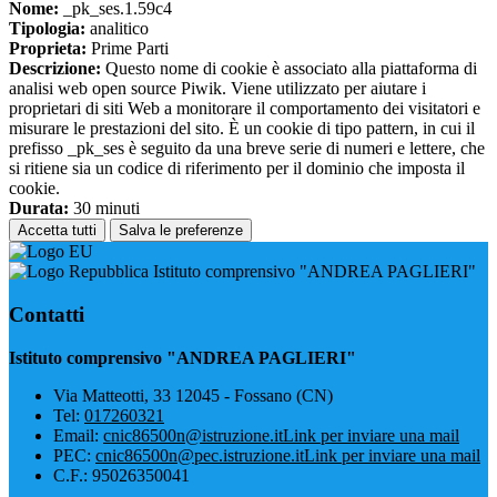
Nome:
_pk_ses.1.59c4
Tipologia:
analitico
Proprieta:
Prime Parti
Descrizione:
Questo nome di cookie è associato alla piattaforma di
analisi web open source Piwik. Viene utilizzato per aiutare i
proprietari di siti Web a monitorare il comportamento dei visitatori e
misurare le prestazioni del sito. È un cookie di tipo pattern, in cui il
prefisso _pk_ses è seguito da una breve serie di numeri e lettere, che
si ritiene sia un codice di riferimento per il dominio che imposta il
cookie.
Durata:
30 minuti
Accetta tutti
Salva le preferenze
Istituto comprensivo "ANDREA PAGLIERI"
Contatti
Istituto comprensivo "ANDREA PAGLIERI"
Via Matteotti, 33 12045 - Fossano (CN)
Tel:
017260321
Email:
cnic86500n@istruzione.it
Link per inviare una mail
PEC:
cnic86500n@pec.istruzione.it
Link per inviare una mail
C.F.: 95026350041