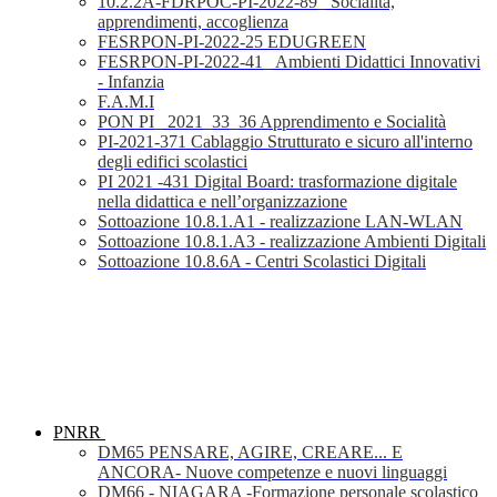
10.2.2A-FDRPOC-PI-2022-89_ Socialità,
apprendimenti, accoglienza
FESRPON-PI-2022-25 EDUGREEN
FESRPON-PI-2022-41_ Ambienti Didattici Innovativi
- Infanzia
F.A.M.I
PON PI_ 2021_33_36 Apprendimento e Socialità
PI-2021-371 Cablaggio Strutturato e sicuro all'interno
degli edifici scolastici
PI 2021 -431 Digital Board: trasformazione digitale
nella didattica e nell’organizzazione
Sottoazione 10.8.1.A1 - realizzazione LAN-WLAN
Sottoazione 10.8.1.A3 - realizzazione Ambienti Digitali
Sottoazione 10.8.6A - Centri Scolastici Digitali
PNRR
DM65 PENSARE, AGIRE, CREARE... E
ANCORA- Nuove competenze e nuovi linguaggi
DM66 - NIAGARA -Formazione personale scolastico