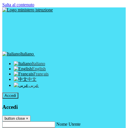
Salta al contenuto
Italiano
Italiano
English
Français
中文
عربى
Accedi
Accedi
button close
×
Nome Utente