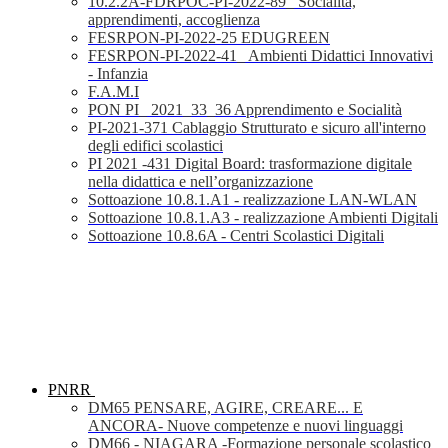
10.2.2A-FDRPOC-PI-2022-89_ Socialità,
apprendimenti, accoglienza
FESRPON-PI-2022-25 EDUGREEN
FESRPON-PI-2022-41_ Ambienti Didattici Innovativi
- Infanzia
F.A.M.I
PON PI_ 2021_33_36 Apprendimento e Socialità
PI-2021-371 Cablaggio Strutturato e sicuro all'interno
degli edifici scolastici
PI 2021 -431 Digital Board: trasformazione digitale
nella didattica e nell’organizzazione
Sottoazione 10.8.1.A1 - realizzazione LAN-WLAN
Sottoazione 10.8.1.A3 - realizzazione Ambienti Digitali
Sottoazione 10.8.6A - Centri Scolastici Digitali
PNRR
DM65 PENSARE, AGIRE, CREARE... E
ANCORA- Nuove competenze e nuovi linguaggi
DM66 - NIAGARA -Formazione personale scolastico