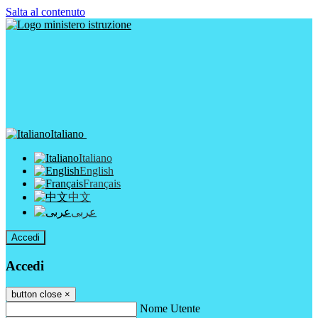
Salta al contenuto
Italiano
Italiano
English
Français
中文
عربى
Accedi
Accedi
button close
×
Nome Utente