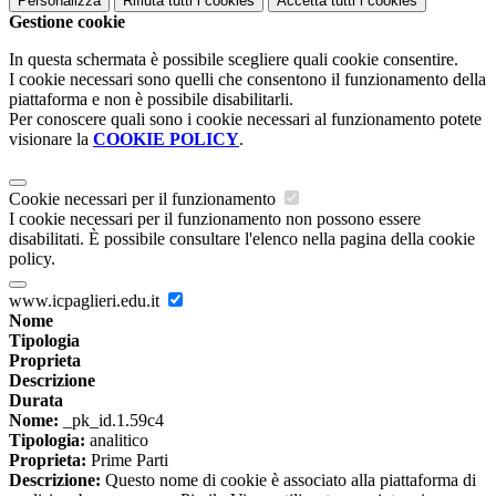
Personalizza
Rifiuta tutti
i cookies
Accetta tutti
i cookies
Gestione cookie
In questa schermata è possibile scegliere quali cookie consentire.
I cookie necessari sono quelli che consentono il funzionamento della
piattaforma e non è possibile disabilitarli.
Per conoscere quali sono i cookie necessari al funzionamento potete
visionare la
COOKIE POLICY
.
Cookie necessari per il funzionamento
I cookie necessari per il funzionamento non possono essere
disabilitati. È possibile consultare l'elenco nella pagina della cookie
policy.
www.icpaglieri.edu.it
Nome
Tipologia
Proprieta
Descrizione
Durata
Nome:
_pk_id.1.59c4
Tipologia:
analitico
Proprieta:
Prime Parti
Descrizione:
Questo nome di cookie è associato alla piattaforma di