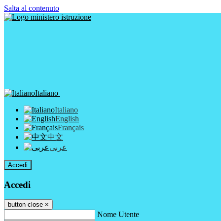
Salta al contenuto
Italiano
Italiano
English
Français
中文
عربى
Accedi
Accedi
button close
×
Nome Utente