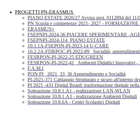
PROGETTI PN-ERASMUS
PIANO ESTATE 2026/27 Avviso prot. 0112894 del 11/
PN Scuola e competenze 2021- 2027 - FORMAZIONE D
ERASMUS+
FSEPNPI-2024-36 PIACERE SPERIMENTARE -A
FSEPNPI-2024-114_PIANO ESTATE
10.1.1A-FSEPON-PI-2023-14 U-CARE
10.2.2A-FDRPOC-PI-2022-89_ Socialità, apprendimenti
FESRPON-PI-2022-25 EDUGREEN
FESRPON-PI-2022-41_ Ambienti Didattici Innovativi - 
F.A.M.I
PON PI_ 2021_33_36 Apprendimento e Socialità
PI-2021-371 Cablaggio Strutturato e sicuro all'interno degl
PI 2021 -431 Digital Board: trasformazione digitale nella
Sottoazione 10.8.1.A1 - realizzazione LAN-WLAN
Sottoazione 10.8.1.A3 - realizzazione Ambienti Digitali
Sottoazione 10.8.6A - Centri Scolastici Digitali