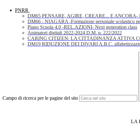
PNRR
DM65 PENSARE, AGIRE, CREARE... E ANCORA- Nuov
DM66 - NIAGARA -Formazione personale scolastico per la 
Piano Scuola 4.0 -REL.AZIONI- Next generation class
Animatori digitali 2022-2024 D.M. n. 222/2022
CARING CITIZEN: LA CITTADINANZA ATTIVA 
DM19 RIDUZIONE DEI DIVARI A.B.C. alfabetizzazio
Campo di ricerca per le pagine del sito
LA 