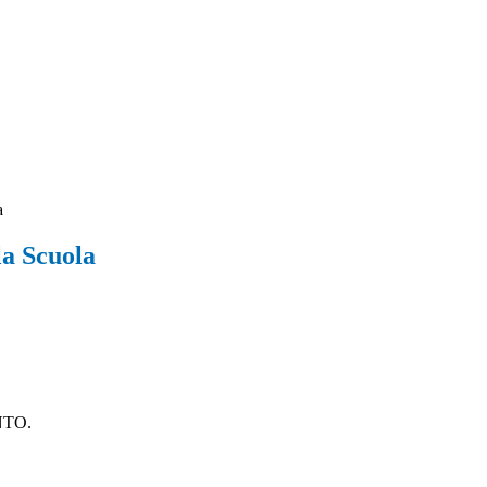
a
la Scuola
NTO.