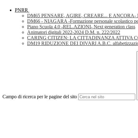
PNRR
DM65 PENSARE, AGIRE, CREARE... E ANCORA- Nuov
DM66 - NIAGARA -Formazione personale scolastico per la 
Piano Scuola 4.0 -REL.AZIONI- Next generation class
Animatori digitali 2022-2024 D.M. n. 222/2022
CARING CITIZEN: LA CITTADINANZA ATTIVA 
DM19 RIDUZIONE DEI DIVARI A.B.C. alfabetizzazio
Campo di ricerca per le pagine del sito