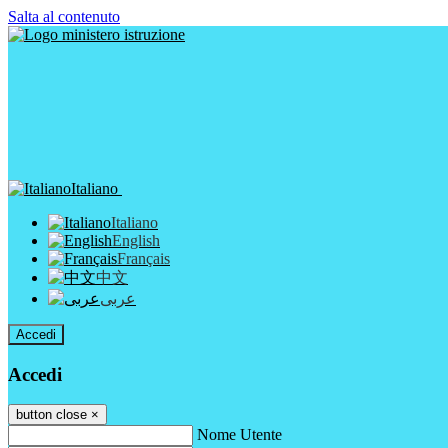
Salta al contenuto
Italiano
Italiano
English
Français
中文
عربى
Accedi
Accedi
button close
×
Nome Utente