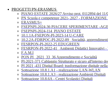
PROGETTI PN-ERASMUS
PIANO ESTATE 2026/27 Avviso prot. 0112894 del 11/
PN Scuola e competenze 2021- 2027 - FORMAZIONE D
ERASMUS+
FSEPNPI-2024-36 PIACERE SPERIMENTARE -A
FSEPNPI-2024-114_PIANO ESTATE
10.1.1A-FSEPON-PI-2023-14 U-CARE
10.2.2A-FDRPOC-PI-2022-89_ Socialità, apprendimenti
FESRPON-PI-2022-25 EDUGREEN
FESRPON-PI-2022-41_ Ambienti Didattici Innovativi - 
F.A.M.I
PON PI_ 2021_33_36 Apprendimento e Socialità
PI-2021-371 Cablaggio Strutturato e sicuro all'interno degl
PI 2021 -431 Digital Board: trasformazione digitale nella
Sottoazione 10.8.1.A1 - realizzazione LAN-WLAN
Sottoazione 10.8.1.A3 - realizzazione Ambienti Digitali
Sottoazione 10.8.6A - Centri Scolastici Digitali