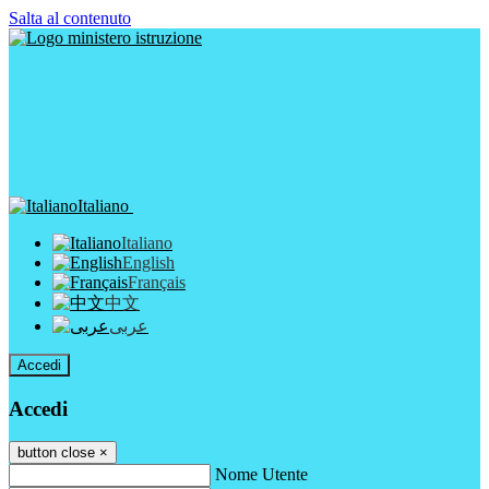
Salta al contenuto
Italiano
Italiano
English
Français
中文
عربى
Accedi
Accedi
button close
×
Nome Utente