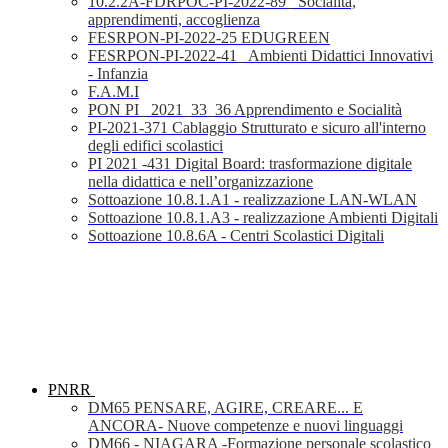
10.2.2A-FDRPOC-PI-2022-89_ Socialità,
apprendimenti, accoglienza
FESRPON-PI-2022-25 EDUGREEN
FESRPON-PI-2022-41_ Ambienti Didattici Innovativi
- Infanzia
F.A.M.I
PON PI_ 2021_33_36 Apprendimento e Socialità
PI-2021-371 Cablaggio Strutturato e sicuro all'interno
degli edifici scolastici
PI 2021 -431 Digital Board: trasformazione digitale
nella didattica e nell’organizzazione
Sottoazione 10.8.1.A1 - realizzazione LAN-WLAN
Sottoazione 10.8.1.A3 - realizzazione Ambienti Digitali
Sottoazione 10.8.6A - Centri Scolastici Digitali
PNRR
DM65 PENSARE, AGIRE, CREARE... E
ANCORA- Nuove competenze e nuovi linguaggi
DM66 - NIAGARA -Formazione personale scolastico