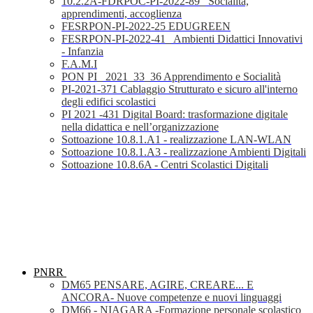
10.2.2A-FDRPOC-PI-2022-89_ Socialità,
apprendimenti, accoglienza
FESRPON-PI-2022-25 EDUGREEN
FESRPON-PI-2022-41_ Ambienti Didattici Innovativi
- Infanzia
F.A.M.I
PON PI_ 2021_33_36 Apprendimento e Socialità
PI-2021-371 Cablaggio Strutturato e sicuro all'interno
degli edifici scolastici
PI 2021 -431 Digital Board: trasformazione digitale
nella didattica e nell’organizzazione
Sottoazione 10.8.1.A1 - realizzazione LAN-WLAN
Sottoazione 10.8.1.A3 - realizzazione Ambienti Digitali
Sottoazione 10.8.6A - Centri Scolastici Digitali
PNRR
DM65 PENSARE, AGIRE, CREARE... E
ANCORA- Nuove competenze e nuovi linguaggi
DM66 - NIAGARA -Formazione personale scolastico