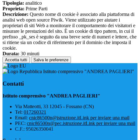
Tipologia:
analitico
Proprieta:
Prime Parti
Descrizione:
Questo nome di cookie è associato alla piattaforma di
analisi web open source Piwik. Viene utilizzato per aiutare i
proprietari di siti Web a monitorare il comportamento dei visitatori e
misurare le prestazioni del sito. È un cookie di tipo pattern, in cui il
prefisso _pk_ses è seguito da una breve serie di numeri e lettere, che
si ritiene sia un codice di riferimento per il dominio che imposta il
cookie.
Durata:
30 minuti
Accetta tutti
Salva le preferenze
Istituto comprensivo "ANDREA PAGLIERI"
Contatti
Istituto comprensivo "ANDREA PAGLIERI"
Via Matteotti, 33 12045 - Fossano (CN)
Tel:
017260321
Email:
cnic86500n@istruzione.it
Link per inviare una mail
PEC:
cnic86500n@pec.istruzione.it
Link per inviare una mail
C.F.: 95026350041