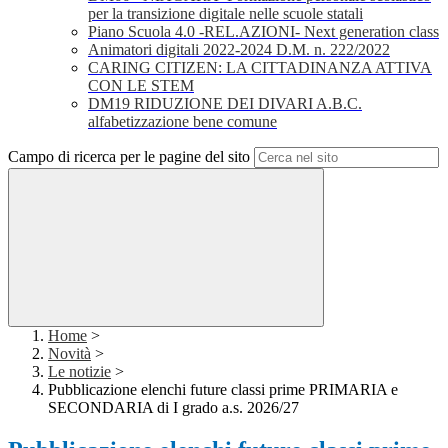
per la transizione digitale nelle scuole statali
Piano Scuola 4.0 -REL.AZIONI- Next generation class
Animatori digitali 2022-2024 D.M. n. 222/2022
CARING CITIZEN: LA CITTADINANZA ATTIVA
CON LE STEM
DM19 RIDUZIONE DEI DIVARI A.B.C.
alfabetizzazione bene comune
Campo di ricerca per le pagine del sito
Home
>
Novità
>
Le notizie
>
Pubblicazione elenchi future classi prime PRIMARIA e
SECONDARIA di I grado a.s. 2026/27