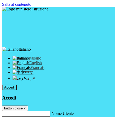
Salta al contenuto
Italiano
Italiano
English
Français
中文
عربى
Accedi
Accedi
button close
×
Nome Utente