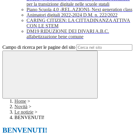
per la transizione digitale nelle scuole statali
Piano Scuola 4.0 -REL.AZIONI- Next generation class
Animatori digitali 2022-2024 D.M. n. 222/2022
CARING CITIZEN: LA CITTADINANZA ATTIVA
CON LE STEM
DM19 RIDUZIONE DEI DIVARI A.B.C.
alfabetizzazione bene comune
Campo di ricerca per le pagine del sito
Home
>
Novità
>
Le notizie
>
BENVENUTI!
BENVENUTI!