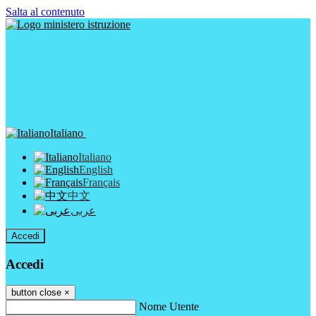
Salta al contenuto
Italiano
Italiano
English
Français
中文
عربى
Accedi
Accedi
button close
×
Nome Utente