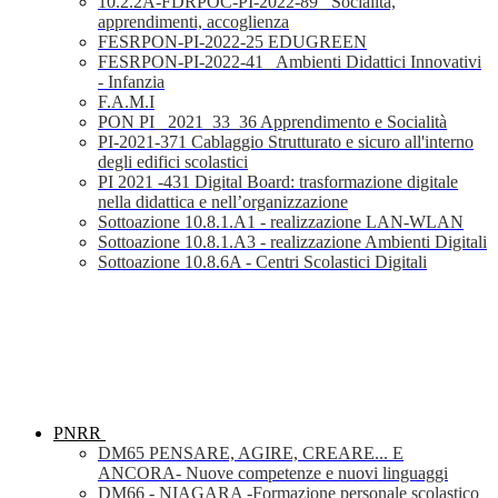
10.2.2A-FDRPOC-PI-2022-89_ Socialità,
apprendimenti, accoglienza
FESRPON-PI-2022-25 EDUGREEN
FESRPON-PI-2022-41_ Ambienti Didattici Innovativi
- Infanzia
F.A.M.I
PON PI_ 2021_33_36 Apprendimento e Socialità
PI-2021-371 Cablaggio Strutturato e sicuro all'interno
degli edifici scolastici
PI 2021 -431 Digital Board: trasformazione digitale
nella didattica e nell’organizzazione
Sottoazione 10.8.1.A1 - realizzazione LAN-WLAN
Sottoazione 10.8.1.A3 - realizzazione Ambienti Digitali
Sottoazione 10.8.6A - Centri Scolastici Digitali
PNRR
DM65 PENSARE, AGIRE, CREARE... E
ANCORA- Nuove competenze e nuovi linguaggi
DM66 - NIAGARA -Formazione personale scolastico