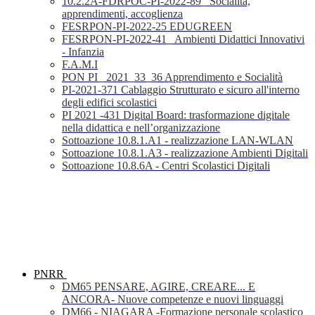
10.2.2A-FDRPOC-PI-2022-89_ Socialità,
apprendimenti, accoglienza
FESRPON-PI-2022-25 EDUGREEN
FESRPON-PI-2022-41_ Ambienti Didattici Innovativi
- Infanzia
F.A.M.I
PON PI_ 2021_33_36 Apprendimento e Socialità
PI-2021-371 Cablaggio Strutturato e sicuro all'interno
degli edifici scolastici
PI 2021 -431 Digital Board: trasformazione digitale
nella didattica e nell’organizzazione
Sottoazione 10.8.1.A1 - realizzazione LAN-WLAN
Sottoazione 10.8.1.A3 - realizzazione Ambienti Digitali
Sottoazione 10.8.6A - Centri Scolastici Digitali
PNRR
DM65 PENSARE, AGIRE, CREARE... E
ANCORA- Nuove competenze e nuovi linguaggi
DM66 - NIAGARA -Formazione personale scolastico