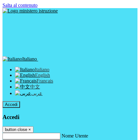
Salta al contenuto
Italiano
Italiano
English
Français
中文
عربى
Accedi
Accedi
button close
×
Nome Utente