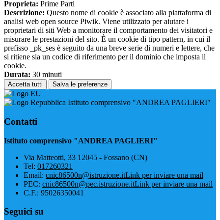
Proprieta:
Prime Parti
Descrizione:
Questo nome di cookie è associato alla piattaforma di
analisi web open source Piwik. Viene utilizzato per aiutare i
proprietari di siti Web a monitorare il comportamento dei visitatori e
misurare le prestazioni del sito. È un cookie di tipo pattern, in cui il
prefisso _pk_ses è seguito da una breve serie di numeri e lettere, che
si ritiene sia un codice di riferimento per il dominio che imposta il
cookie.
Durata:
30 minuti
Accetta tutti
Salva le preferenze
Istituto comprensivo "ANDREA PAGLIERI"
Contatti
Istituto comprensivo "ANDREA PAGLIERI"
Via Matteotti, 33 12045 - Fossano (CN)
Tel:
017260321
Email:
cnic86500n@istruzione.it
Link per inviare una mail
PEC:
cnic86500n@pec.istruzione.it
Link per inviare una mail
C.F.: 95026350041
Seguici su