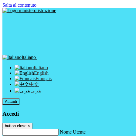
Salta al contenuto
Italiano
Italiano
English
Français
中文
عربى
Accedi
Accedi
button close
×
Nome Utente