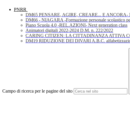
PNRR
DM65 PENSARE, AGIRE, CREARE... E ANCORA- Nuov
DM66 - NIAGARA -Formazione personale scolastico per la 
Piano Scuola 4.0 -REL.AZIONI- Next generation class
Animatori digitali 2022-2024 D.M. n. 222/2022
CARING CITIZEN: LA CITTADINANZA ATTIVA 
DM19 RIDUZIONE DEI DIVARI A.B.C. alfabetizzazio
Campo di ricerca per le pagine del sito