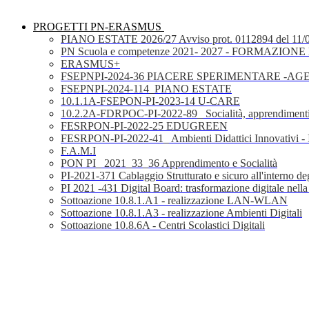
PROGETTI PN-ERASMUS
PIANO ESTATE 2026/27 Avviso prot. 0112894 del 11/
PN Scuola e competenze 2021- 2027 - FORMAZIONE D
ERASMUS+
FSEPNPI-2024-36 PIACERE SPERIMENTARE -A
FSEPNPI-2024-114_PIANO ESTATE
10.1.1A-FSEPON-PI-2023-14 U-CARE
10.2.2A-FDRPOC-PI-2022-89_ Socialità, apprendimenti
FESRPON-PI-2022-25 EDUGREEN
FESRPON-PI-2022-41_ Ambienti Didattici Innovativi - 
F.A.M.I
PON PI_ 2021_33_36 Apprendimento e Socialità
PI-2021-371 Cablaggio Strutturato e sicuro all'interno degl
PI 2021 -431 Digital Board: trasformazione digitale nella
Sottoazione 10.8.1.A1 - realizzazione LAN-WLAN
Sottoazione 10.8.1.A3 - realizzazione Ambienti Digitali
Sottoazione 10.8.6A - Centri Scolastici Digitali