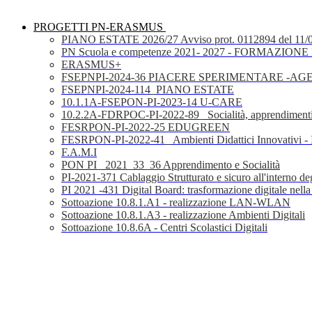
PROGETTI PN-ERASMUS
PIANO ESTATE 2026/27 Avviso prot. 0112894 del 11/
PN Scuola e competenze 2021- 2027 - FORMAZIONE D
ERASMUS+
FSEPNPI-2024-36 PIACERE SPERIMENTARE -A
FSEPNPI-2024-114_PIANO ESTATE
10.1.1A-FSEPON-PI-2023-14 U-CARE
10.2.2A-FDRPOC-PI-2022-89_ Socialità, apprendimenti
FESRPON-PI-2022-25 EDUGREEN
FESRPON-PI-2022-41_ Ambienti Didattici Innovativi - 
F.A.M.I
PON PI_ 2021_33_36 Apprendimento e Socialità
PI-2021-371 Cablaggio Strutturato e sicuro all'interno degl
PI 2021 -431 Digital Board: trasformazione digitale nella
Sottoazione 10.8.1.A1 - realizzazione LAN-WLAN
Sottoazione 10.8.1.A3 - realizzazione Ambienti Digitali
Sottoazione 10.8.6A - Centri Scolastici Digitali