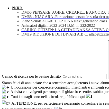
PNRR
DM65 PENSARE, AGIRE, CREARE... E ANCORA- Nuov
DM66 - NIAGARA -Formazione personale scolastico per la 
Piano Scuola 4.0 -REL.AZIONI- Next generation class
Animatori digitali 2022-2024 D.M. n. 222/2022
CARING CITIZEN: LA CITTADINANZA ATTIVA 
DM19 RIDUZIONE DEI DIVARI A.B.C. alfabetizzazio
Campo di ricerca per le pagine del sito
Siamo felici di annunciare che a settembre accoglieremo i nuovi alunn
Un'occasione per conoscere compagni, insegnanti e ambienti sco
Attività coinvolgenti per rompere il ghiaccio e sentirsi subito par
Tutti i dettagli sono nella circolare pubblicata qui
ATTENZIONE: per partecipare è necessario consegnare in segrete