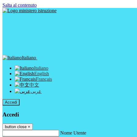
Salta al contenuto
Italiano
Italiano
English
Français
中文
عربى
Accedi
Accedi
button close
×
Nome Utente