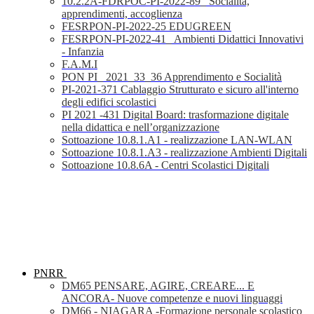
10.2.2A-FDRPOC-PI-2022-89_ Socialità,
apprendimenti, accoglienza
FESRPON-PI-2022-25 EDUGREEN
FESRPON-PI-2022-41_ Ambienti Didattici Innovativi
- Infanzia
F.A.M.I
PON PI_ 2021_33_36 Apprendimento e Socialità
PI-2021-371 Cablaggio Strutturato e sicuro all'interno
degli edifici scolastici
PI 2021 -431 Digital Board: trasformazione digitale
nella didattica e nell’organizzazione
Sottoazione 10.8.1.A1 - realizzazione LAN-WLAN
Sottoazione 10.8.1.A3 - realizzazione Ambienti Digitali
Sottoazione 10.8.6A - Centri Scolastici Digitali
PNRR
DM65 PENSARE, AGIRE, CREARE... E
ANCORA- Nuove competenze e nuovi linguaggi
DM66 - NIAGARA -Formazione personale scolastico