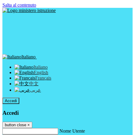
Salta al contenuto
Italiano
Italiano
English
Français
中文
عربى
Accedi
Accedi
button close
×
Nome Utente