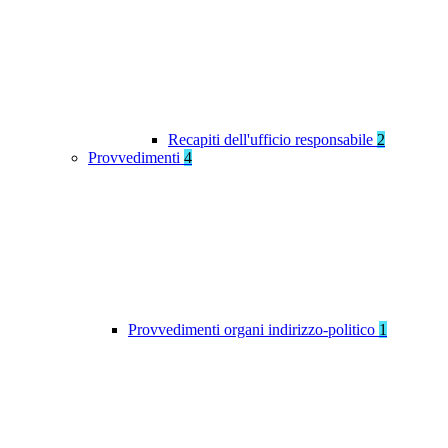
Recapiti dell'ufficio responsabile
2
Provvedimenti
4
Provvedimenti organi indirizzo-politico
1