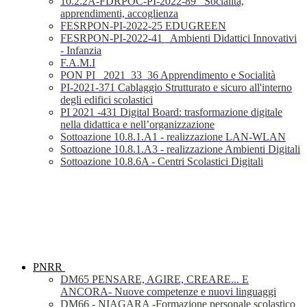
10.2.2A-FDRPOC-PI-2022-89_ Socialità,
apprendimenti, accoglienza
FESRPON-PI-2022-25 EDUGREEN
FESRPON-PI-2022-41_ Ambienti Didattici Innovativi
- Infanzia
F.A.M.I
PON PI_ 2021_33_36 Apprendimento e Socialità
PI-2021-371 Cablaggio Strutturato e sicuro all'interno
degli edifici scolastici
PI 2021 -431 Digital Board: trasformazione digitale
nella didattica e nell’organizzazione
Sottoazione 10.8.1.A1 - realizzazione LAN-WLAN
Sottoazione 10.8.1.A3 - realizzazione Ambienti Digitali
Sottoazione 10.8.6A - Centri Scolastici Digitali
PNRR
DM65 PENSARE, AGIRE, CREARE... E
ANCORA- Nuove competenze e nuovi linguaggi
DM66 - NIAGARA -Formazione personale scolastico