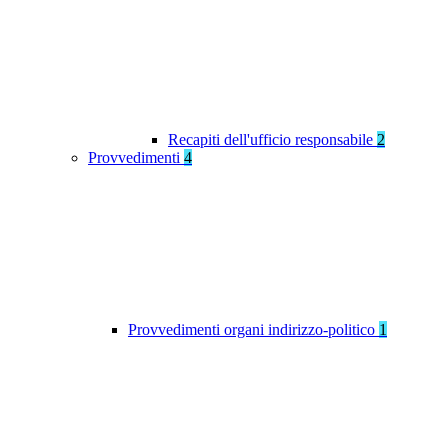
Recapiti dell'ufficio responsabile
2
Provvedimenti
4
Provvedimenti organi indirizzo-politico
1