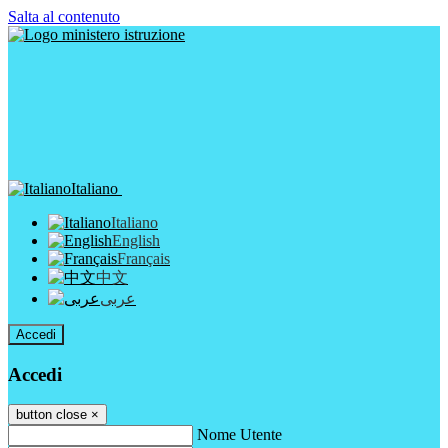
Salta al contenuto
Italiano
Italiano
English
Français
中文
عربى
Accedi
Accedi
button close
×
Nome Utente