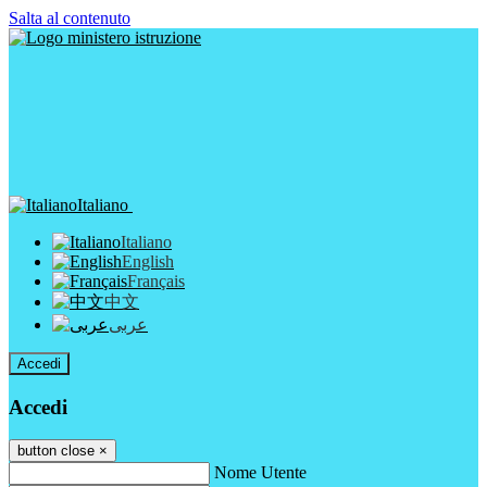
Salta al contenuto
Italiano
Italiano
English
Français
中文
عربى
Accedi
Accedi
button close
×
Nome Utente