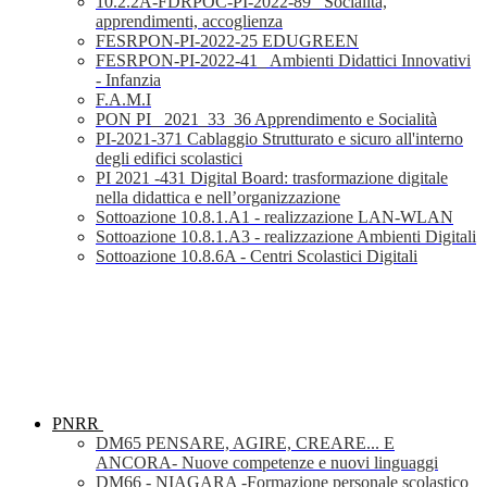
10.2.2A-FDRPOC-PI-2022-89_ Socialità,
apprendimenti, accoglienza
FESRPON-PI-2022-25 EDUGREEN
FESRPON-PI-2022-41_ Ambienti Didattici Innovativi
- Infanzia
F.A.M.I
PON PI_ 2021_33_36 Apprendimento e Socialità
PI-2021-371 Cablaggio Strutturato e sicuro all'interno
degli edifici scolastici
PI 2021 -431 Digital Board: trasformazione digitale
nella didattica e nell’organizzazione
Sottoazione 10.8.1.A1 - realizzazione LAN-WLAN
Sottoazione 10.8.1.A3 - realizzazione Ambienti Digitali
Sottoazione 10.8.6A - Centri Scolastici Digitali
PNRR
DM65 PENSARE, AGIRE, CREARE... E
ANCORA- Nuove competenze e nuovi linguaggi
DM66 - NIAGARA -Formazione personale scolastico