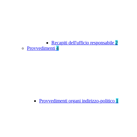
Recapiti dell'ufficio responsabile
2
Provvedimenti
4
Provvedimenti organi indirizzo-politico
1