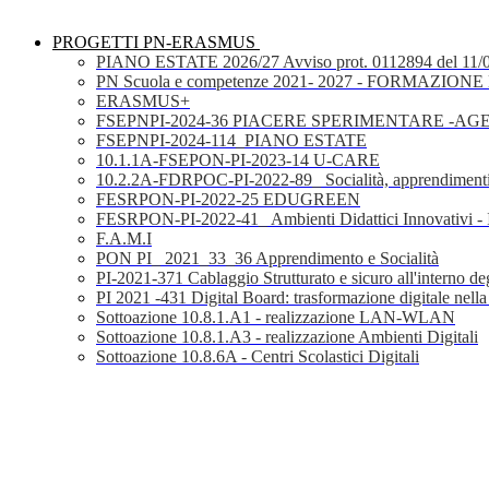
PROGETTI PN-ERASMUS
PIANO ESTATE 2026/27 Avviso prot. 0112894 del 11/
PN Scuola e competenze 2021- 2027 - FORMAZIONE D
ERASMUS+
FSEPNPI-2024-36 PIACERE SPERIMENTARE -A
FSEPNPI-2024-114_PIANO ESTATE
10.1.1A-FSEPON-PI-2023-14 U-CARE
10.2.2A-FDRPOC-PI-2022-89_ Socialità, apprendimenti
FESRPON-PI-2022-25 EDUGREEN
FESRPON-PI-2022-41_ Ambienti Didattici Innovativi - 
F.A.M.I
PON PI_ 2021_33_36 Apprendimento e Socialità
PI-2021-371 Cablaggio Strutturato e sicuro all'interno degl
PI 2021 -431 Digital Board: trasformazione digitale nella
Sottoazione 10.8.1.A1 - realizzazione LAN-WLAN
Sottoazione 10.8.1.A3 - realizzazione Ambienti Digitali
Sottoazione 10.8.6A - Centri Scolastici Digitali