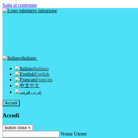
Salta al contenuto
Italiano
Italiano
English
Français
中文
عربى
Accedi
Accedi
button close
×
Nome Utente