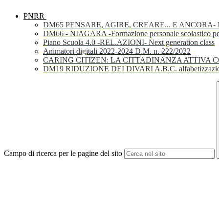
PNRR
DM65 PENSARE, AGIRE, CREARE... E ANCORA- Nuov
DM66 - NIAGARA -Formazione personale scolastico per la 
Piano Scuola 4.0 -REL.AZIONI- Next generation class
Animatori digitali 2022-2024 D.M. n. 222/2022
CARING CITIZEN: LA CITTADINANZA ATTIVA 
DM19 RIDUZIONE DEI DIVARI A.B.C. alfabetizzazio
Campo di ricerca per le pagine del sito