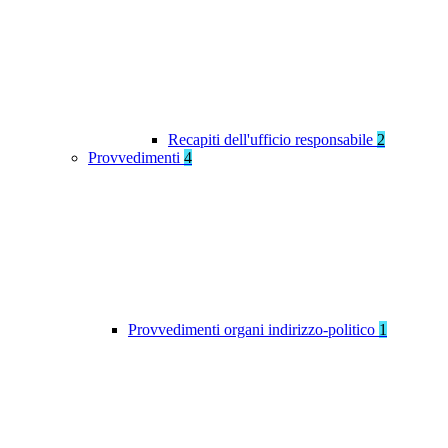
Recapiti dell'ufficio responsabile
2
Provvedimenti
4
Provvedimenti organi indirizzo-politico
1