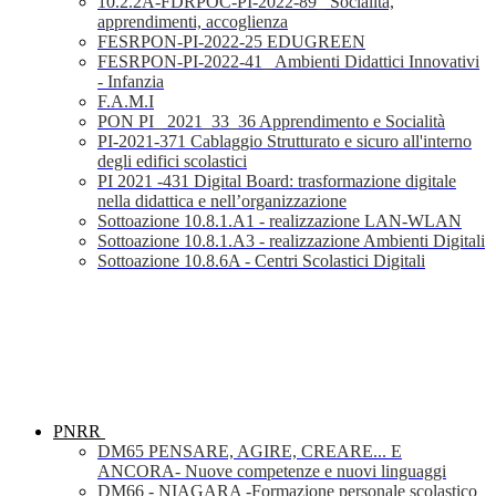
10.2.2A-FDRPOC-PI-2022-89_ Socialità,
apprendimenti, accoglienza
FESRPON-PI-2022-25 EDUGREEN
FESRPON-PI-2022-41_ Ambienti Didattici Innovativi
- Infanzia
F.A.M.I
PON PI_ 2021_33_36 Apprendimento e Socialità
PI-2021-371 Cablaggio Strutturato e sicuro all'interno
degli edifici scolastici
PI 2021 -431 Digital Board: trasformazione digitale
nella didattica e nell’organizzazione
Sottoazione 10.8.1.A1 - realizzazione LAN-WLAN
Sottoazione 10.8.1.A3 - realizzazione Ambienti Digitali
Sottoazione 10.8.6A - Centri Scolastici Digitali
PNRR
DM65 PENSARE, AGIRE, CREARE... E
ANCORA- Nuove competenze e nuovi linguaggi
DM66 - NIAGARA -Formazione personale scolastico