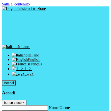
Salta al contenuto
Italiano
Italiano
English
Français
中文
عربى
Accedi
Accedi
button close
×
Nome Utente