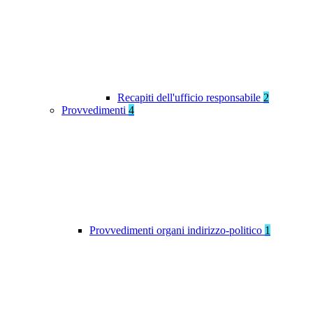
Recapiti dell'ufficio responsabile
2
Provvedimenti
4
Provvedimenti organi indirizzo-politico
1