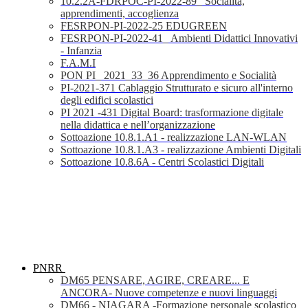
10.2.2A-FDRPOC-PI-2022-89_ Socialità,
apprendimenti, accoglienza
FESRPON-PI-2022-25 EDUGREEN
FESRPON-PI-2022-41_ Ambienti Didattici Innovativi
- Infanzia
F.A.M.I
PON PI_ 2021_33_36 Apprendimento e Socialità
PI-2021-371 Cablaggio Strutturato e sicuro all'interno
degli edifici scolastici
PI 2021 -431 Digital Board: trasformazione digitale
nella didattica e nell’organizzazione
Sottoazione 10.8.1.A1 - realizzazione LAN-WLAN
Sottoazione 10.8.1.A3 - realizzazione Ambienti Digitali
Sottoazione 10.8.6A - Centri Scolastici Digitali
PNRR
DM65 PENSARE, AGIRE, CREARE... E
ANCORA- Nuove competenze e nuovi linguaggi
DM66 - NIAGARA -Formazione personale scolastico