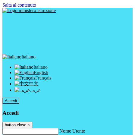
Salta al contenuto
Italiano
Italiano
English
Français
中文
عربى
Accedi
Accedi
button close
×
Nome Utente