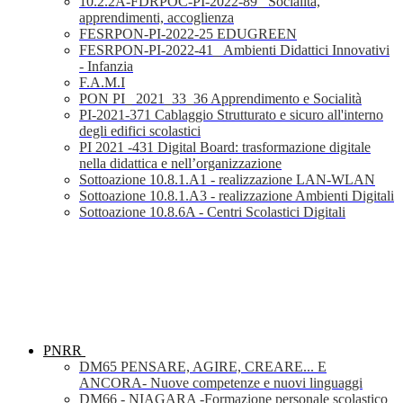
10.2.2A-FDRPOC-PI-2022-89_ Socialità,
apprendimenti, accoglienza
FESRPON-PI-2022-25 EDUGREEN
FESRPON-PI-2022-41_ Ambienti Didattici Innovativi
- Infanzia
F.A.M.I
PON PI_ 2021_33_36 Apprendimento e Socialità
PI-2021-371 Cablaggio Strutturato e sicuro all'interno
degli edifici scolastici
PI 2021 -431 Digital Board: trasformazione digitale
nella didattica e nell’organizzazione
Sottoazione 10.8.1.A1 - realizzazione LAN-WLAN
Sottoazione 10.8.1.A3 - realizzazione Ambienti Digitali
Sottoazione 10.8.6A - Centri Scolastici Digitali
PNRR
DM65 PENSARE, AGIRE, CREARE... E
ANCORA- Nuove competenze e nuovi linguaggi
DM66 - NIAGARA -Formazione personale scolastico