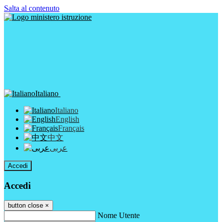
Salta al contenuto
Italiano
Italiano
English
Français
中文
عربى
Accedi
Accedi
button close
×
Nome Utente