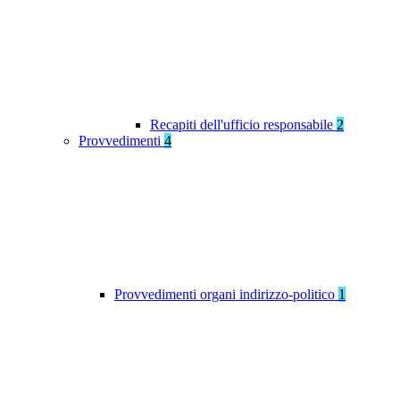
Recapiti dell'ufficio responsabile
2
Provvedimenti
4
Provvedimenti organi indirizzo-politico
1