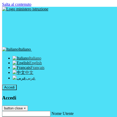
Salta al contenuto
Italiano
Italiano
English
Français
中文
عربى
Accedi
Accedi
button close
×
Nome Utente