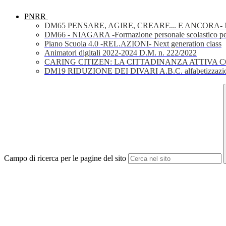
PNRR
DM65 PENSARE, AGIRE, CREARE... E ANCORA- Nuov
DM66 - NIAGARA -Formazione personale scolastico per la 
Piano Scuola 4.0 -REL.AZIONI- Next generation class
Animatori digitali 2022-2024 D.M. n. 222/2022
CARING CITIZEN: LA CITTADINANZA ATTIVA 
DM19 RIDUZIONE DEI DIVARI A.B.C. alfabetizzazio
Campo di ricerca per le pagine del sito