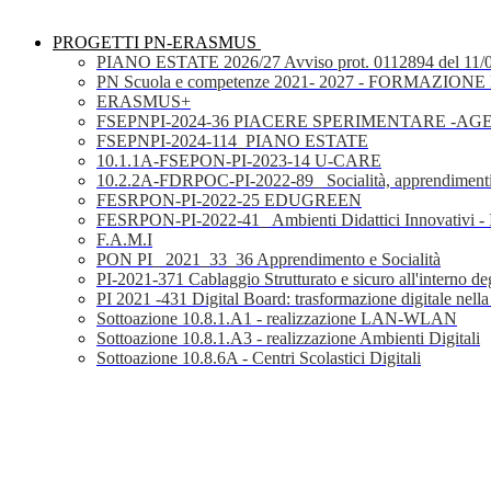
PROGETTI PN-ERASMUS
PIANO ESTATE 2026/27 Avviso prot. 0112894 del 11/
PN Scuola e competenze 2021- 2027 - FORMAZIONE D
ERASMUS+
FSEPNPI-2024-36 PIACERE SPERIMENTARE -A
FSEPNPI-2024-114_PIANO ESTATE
10.1.1A-FSEPON-PI-2023-14 U-CARE
10.2.2A-FDRPOC-PI-2022-89_ Socialità, apprendimenti
FESRPON-PI-2022-25 EDUGREEN
FESRPON-PI-2022-41_ Ambienti Didattici Innovativi - 
F.A.M.I
PON PI_ 2021_33_36 Apprendimento e Socialità
PI-2021-371 Cablaggio Strutturato e sicuro all'interno degl
PI 2021 -431 Digital Board: trasformazione digitale nella
Sottoazione 10.8.1.A1 - realizzazione LAN-WLAN
Sottoazione 10.8.1.A3 - realizzazione Ambienti Digitali
Sottoazione 10.8.6A - Centri Scolastici Digitali