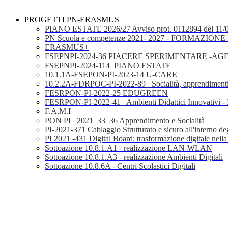
PROGETTI PN-ERASMUS
PIANO ESTATE 2026/27 Avviso prot. 0112894 del 11/
PN Scuola e competenze 2021- 2027 - FORMAZIONE D
ERASMUS+
FSEPNPI-2024-36 PIACERE SPERIMENTARE -A
FSEPNPI-2024-114_PIANO ESTATE
10.1.1A-FSEPON-PI-2023-14 U-CARE
10.2.2A-FDRPOC-PI-2022-89_ Socialità, apprendimenti
FESRPON-PI-2022-25 EDUGREEN
FESRPON-PI-2022-41_ Ambienti Didattici Innovativi - 
F.A.M.I
PON PI_ 2021_33_36 Apprendimento e Socialità
PI-2021-371 Cablaggio Strutturato e sicuro all'interno degl
PI 2021 -431 Digital Board: trasformazione digitale nella
Sottoazione 10.8.1.A1 - realizzazione LAN-WLAN
Sottoazione 10.8.1.A3 - realizzazione Ambienti Digitali
Sottoazione 10.8.6A - Centri Scolastici Digitali