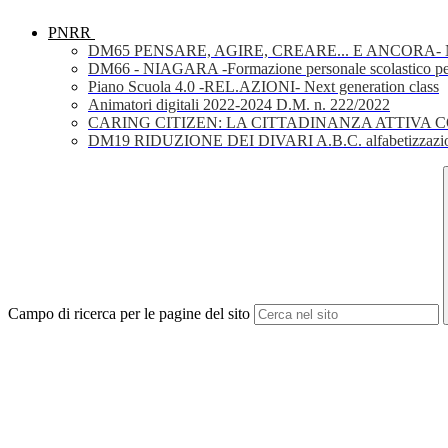
PNRR
DM65 PENSARE, AGIRE, CREARE... E ANCORA- Nuov
DM66 - NIAGARA -Formazione personale scolastico per la 
Piano Scuola 4.0 -REL.AZIONI- Next generation class
Animatori digitali 2022-2024 D.M. n. 222/2022
CARING CITIZEN: LA CITTADINANZA ATTIVA 
DM19 RIDUZIONE DEI DIVARI A.B.C. alfabetizzazio
Campo di ricerca per le pagine del sito