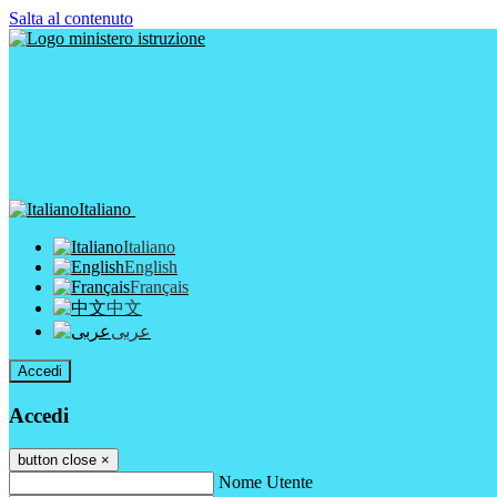
Salta al contenuto
Italiano
Italiano
English
Français
中文
عربى
Accedi
Accedi
button close
×
Nome Utente