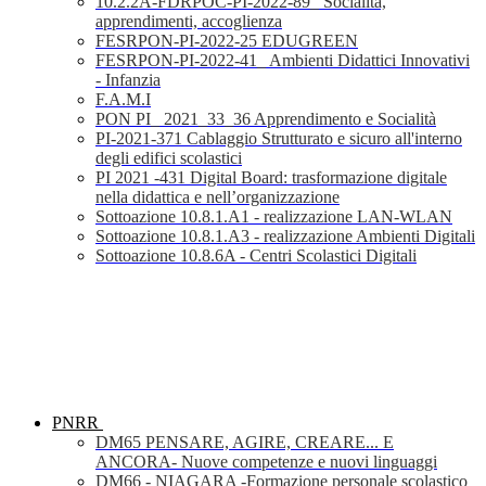
10.2.2A-FDRPOC-PI-2022-89_ Socialità,
apprendimenti, accoglienza
FESRPON-PI-2022-25 EDUGREEN
FESRPON-PI-2022-41_ Ambienti Didattici Innovativi
- Infanzia
F.A.M.I
PON PI_ 2021_33_36 Apprendimento e Socialità
PI-2021-371 Cablaggio Strutturato e sicuro all'interno
degli edifici scolastici
PI 2021 -431 Digital Board: trasformazione digitale
nella didattica e nell’organizzazione
Sottoazione 10.8.1.A1 - realizzazione LAN-WLAN
Sottoazione 10.8.1.A3 - realizzazione Ambienti Digitali
Sottoazione 10.8.6A - Centri Scolastici Digitali
PNRR
DM65 PENSARE, AGIRE, CREARE... E
ANCORA- Nuove competenze e nuovi linguaggi
DM66 - NIAGARA -Formazione personale scolastico