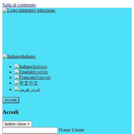
Salta al contenuto
Italiano
Italiano
English
Français
中文
عربى
Accedi
Accedi
button close
×
Nome Utente