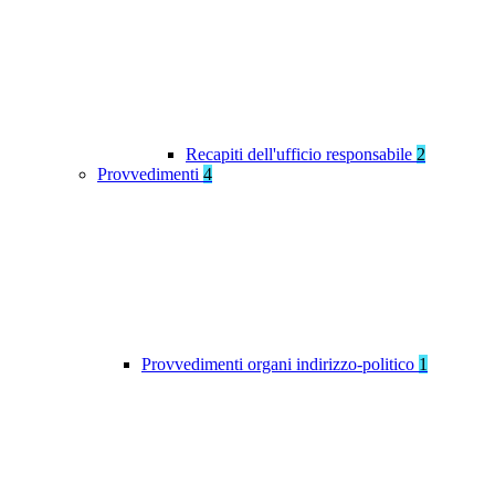
Recapiti dell'ufficio responsabile
2
Provvedimenti
4
Provvedimenti organi indirizzo-politico
1