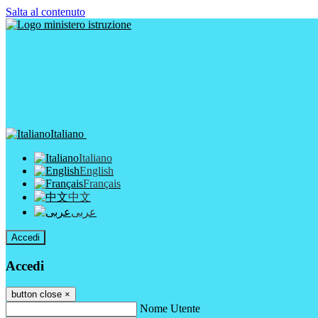
Salta al contenuto
Italiano
Italiano
English
Français
中文
عربى
Accedi
Accedi
button close
×
Nome Utente