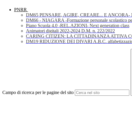
PNRR
DM65 PENSARE, AGIRE, CREARE... E ANCORA- Nuov
DM66 - NIAGARA -Formazione personale scolastico per la 
Piano Scuola 4.0 -REL.AZIONI- Next generation class
Animatori digitali 2022-2024 D.M. n. 222/2022
CARING CITIZEN: LA CITTADINANZA ATTIVA 
DM19 RIDUZIONE DEI DIVARI A.B.C. alfabetizzazio
Campo di ricerca per le pagine del sito