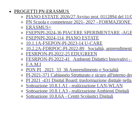
PROGETTI PN-ERASMUS
PIANO ESTATE 2026/27 Avviso prot. 0112894 del 11/
PN Scuola e competenze 2021- 2027 - FORMAZIONE D
ERASMUS+
FSEPNPI-2024-36 PIACERE SPERIMENTARE -A
FSEPNPI-2024-114_PIANO ESTATE
10.1.1A-FSEPON-PI-2023-14 U-CARE
10.2.2A-FDRPOC-PI-2022-89_ Socialità, apprendimenti
FESRPON-PI-2022-25 EDUGREEN
FESRPON-PI-2022-41_ Ambienti Didattici Innovativi - 
F.A.M.I
PON PI_ 2021_33_36 Apprendimento e Socialità
PI-2021-371 Cablaggio Strutturato e sicuro all'interno degl
PI 2021 -431 Digital Board: trasformazione digitale nella
Sottoazione 10.8.1.A1 - realizzazione LAN-WLAN
Sottoazione 10.8.1.A3 - realizzazione Ambienti Digitali
Sottoazione 10.8.6A - Centri Scolastici Digitali