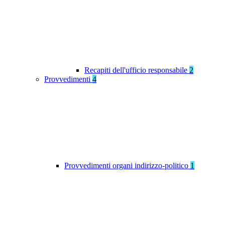
Recapiti dell'ufficio responsabile
2
Provvedimenti
4
Provvedimenti organi indirizzo-politico
1