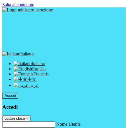
Salta al contenuto
Italiano
Italiano
English
Français
中文
عربى
Accedi
Accedi
button close
×
Nome Utente