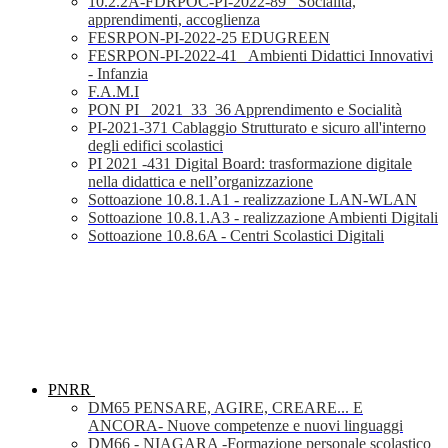
10.2.2A-FDRPOC-PI-2022-89_ Socialità,
apprendimenti, accoglienza
FESRPON-PI-2022-25 EDUGREEN
FESRPON-PI-2022-41_ Ambienti Didattici Innovativi
- Infanzia
F.A.M.I
PON PI_ 2021_33_36 Apprendimento e Socialità
PI-2021-371 Cablaggio Strutturato e sicuro all'interno
degli edifici scolastici
PI 2021 -431 Digital Board: trasformazione digitale
nella didattica e nell’organizzazione
Sottoazione 10.8.1.A1 - realizzazione LAN-WLAN
Sottoazione 10.8.1.A3 - realizzazione Ambienti Digitali
Sottoazione 10.8.6A - Centri Scolastici Digitali
PNRR
DM65 PENSARE, AGIRE, CREARE... E
ANCORA- Nuove competenze e nuovi linguaggi
DM66 - NIAGARA -Formazione personale scolastico