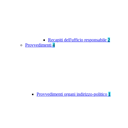
Recapiti dell'ufficio responsabile
2
Provvedimenti
4
Provvedimenti organi indirizzo-politico
1