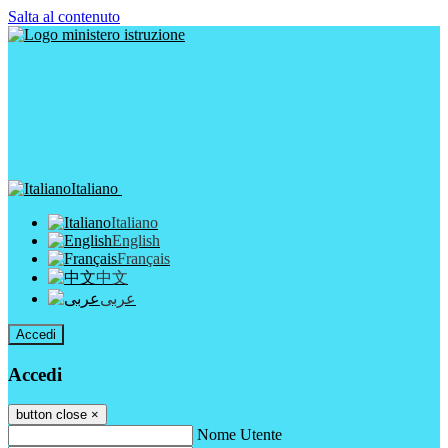
Salta al contenuto
Italiano
Italiano
English
Français
中文
عربى
Accedi
Accedi
button close
×
Nome Utente