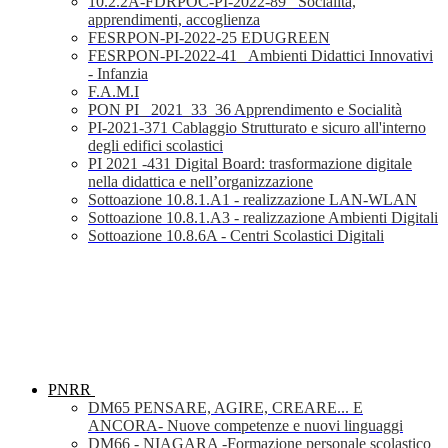
10.2.2A-FDRPOC-PI-2022-89_ Socialità,
apprendimenti, accoglienza
FESRPON-PI-2022-25 EDUGREEN
FESRPON-PI-2022-41_ Ambienti Didattici Innovativi
- Infanzia
F.A.M.I
PON PI_ 2021_33_36 Apprendimento e Socialità
PI-2021-371 Cablaggio Strutturato e sicuro all'interno
degli edifici scolastici
PI 2021 -431 Digital Board: trasformazione digitale
nella didattica e nell’organizzazione
Sottoazione 10.8.1.A1 - realizzazione LAN-WLAN
Sottoazione 10.8.1.A3 - realizzazione Ambienti Digitali
Sottoazione 10.8.6A - Centri Scolastici Digitali
PNRR
DM65 PENSARE, AGIRE, CREARE... E
ANCORA- Nuove competenze e nuovi linguaggi
DM66 - NIAGARA -Formazione personale scolastico