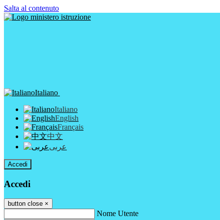
Salta al contenuto
Italiano
Italiano
English
Français
中文
عربى
Accedi
Accedi
button close
×
Nome Utente