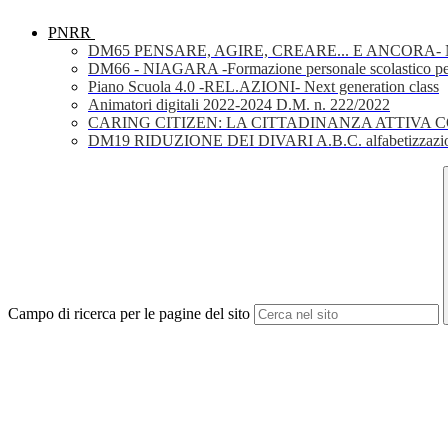
PNRR
DM65 PENSARE, AGIRE, CREARE... E ANCORA- Nuov
DM66 - NIAGARA -Formazione personale scolastico per la 
Piano Scuola 4.0 -REL.AZIONI- Next generation class
Animatori digitali 2022-2024 D.M. n. 222/2022
CARING CITIZEN: LA CITTADINANZA ATTIVA 
DM19 RIDUZIONE DEI DIVARI A.B.C. alfabetizzazio
Campo di ricerca per le pagine del sito