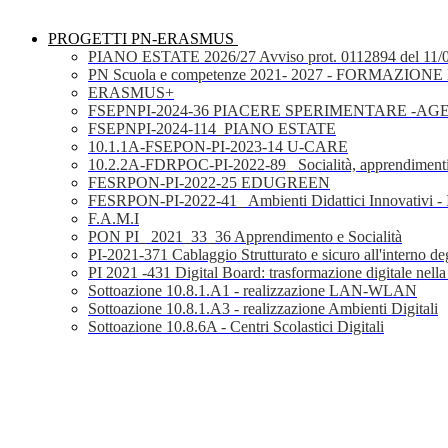
PROGETTI PN-ERASMUS
PIANO ESTATE 2026/27 Avviso prot. 0112894 del 11/
PN Scuola e competenze 2021- 2027 - FORMAZIONE D
ERASMUS+
FSEPNPI-2024-36 PIACERE SPERIMENTARE -A
FSEPNPI-2024-114_PIANO ESTATE
10.1.1A-FSEPON-PI-2023-14 U-CARE
10.2.2A-FDRPOC-PI-2022-89_ Socialità, apprendimenti
FESRPON-PI-2022-25 EDUGREEN
FESRPON-PI-2022-41_ Ambienti Didattici Innovativi - 
F.A.M.I
PON PI_ 2021_33_36 Apprendimento e Socialità
PI-2021-371 Cablaggio Strutturato e sicuro all'interno degl
PI 2021 -431 Digital Board: trasformazione digitale nella
Sottoazione 10.8.1.A1 - realizzazione LAN-WLAN
Sottoazione 10.8.1.A3 - realizzazione Ambienti Digitali
Sottoazione 10.8.6A - Centri Scolastici Digitali