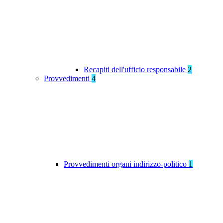
Recapiti dell'ufficio responsabile
2
Provvedimenti
4
Provvedimenti organi indirizzo-politico
1