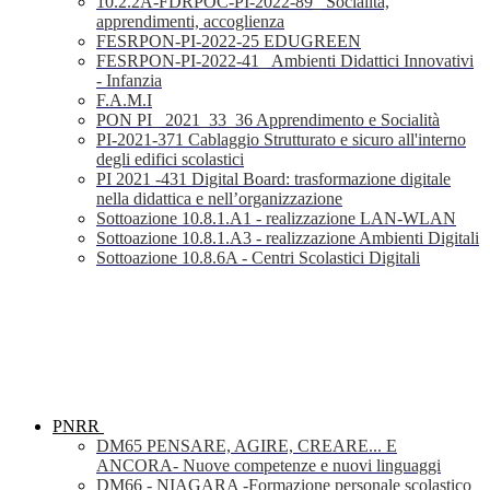
10.2.2A-FDRPOC-PI-2022-89_ Socialità,
apprendimenti, accoglienza
FESRPON-PI-2022-25 EDUGREEN
FESRPON-PI-2022-41_ Ambienti Didattici Innovativi
- Infanzia
F.A.M.I
PON PI_ 2021_33_36 Apprendimento e Socialità
PI-2021-371 Cablaggio Strutturato e sicuro all'interno
degli edifici scolastici
PI 2021 -431 Digital Board: trasformazione digitale
nella didattica e nell’organizzazione
Sottoazione 10.8.1.A1 - realizzazione LAN-WLAN
Sottoazione 10.8.1.A3 - realizzazione Ambienti Digitali
Sottoazione 10.8.6A - Centri Scolastici Digitali
PNRR
DM65 PENSARE, AGIRE, CREARE... E
ANCORA- Nuove competenze e nuovi linguaggi
DM66 - NIAGARA -Formazione personale scolastico