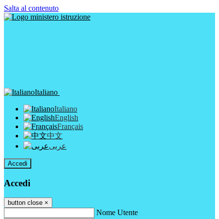
Salta al contenuto
Italiano
Italiano
English
Français
中文
عربى
Accedi
Accedi
button close
×
Nome Utente