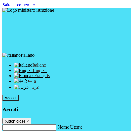
Salta al contenuto
Italiano
Italiano
English
Français
中文
عربى
Accedi
Accedi
button close
×
Nome Utente