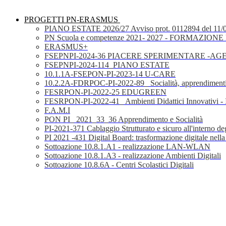
PROGETTI PN-ERASMUS
PIANO ESTATE 2026/27 Avviso prot. 0112894 del 11/
PN Scuola e competenze 2021- 2027 - FORMAZIONE D
ERASMUS+
FSEPNPI-2024-36 PIACERE SPERIMENTARE -A
FSEPNPI-2024-114_PIANO ESTATE
10.1.1A-FSEPON-PI-2023-14 U-CARE
10.2.2A-FDRPOC-PI-2022-89_ Socialità, apprendimenti
FESRPON-PI-2022-25 EDUGREEN
FESRPON-PI-2022-41_ Ambienti Didattici Innovativi - 
F.A.M.I
PON PI_ 2021_33_36 Apprendimento e Socialità
PI-2021-371 Cablaggio Strutturato e sicuro all'interno degl
PI 2021 -431 Digital Board: trasformazione digitale nella
Sottoazione 10.8.1.A1 - realizzazione LAN-WLAN
Sottoazione 10.8.1.A3 - realizzazione Ambienti Digitali
Sottoazione 10.8.6A - Centri Scolastici Digitali