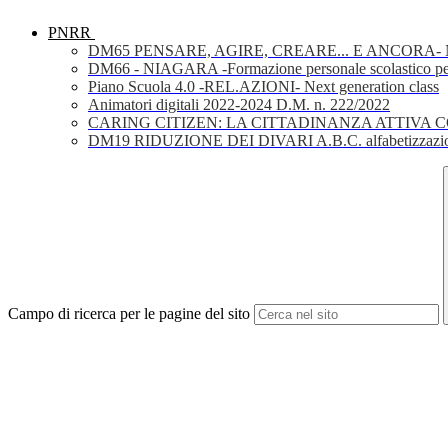
PNRR
DM65 PENSARE, AGIRE, CREARE... E ANCORA- Nuov
DM66 - NIAGARA -Formazione personale scolastico per la 
Piano Scuola 4.0 -REL.AZIONI- Next generation class
Animatori digitali 2022-2024 D.M. n. 222/2022
CARING CITIZEN: LA CITTADINANZA ATTIVA 
DM19 RIDUZIONE DEI DIVARI A.B.C. alfabetizzazio
Campo di ricerca per le pagine del sito