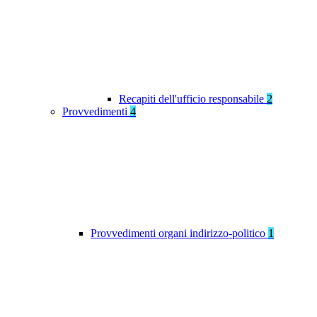
Recapiti dell'ufficio responsabile
2
Provvedimenti
4
Provvedimenti organi indirizzo-politico
1