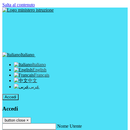
Salta al contenuto
Italiano
Italiano
English
Français
中文
عربى
Accedi
Accedi
button close
×
Nome Utente