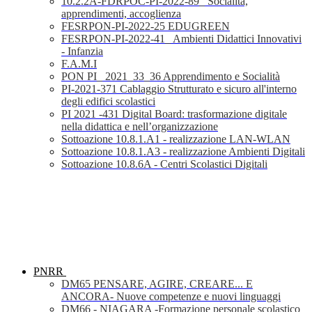
10.2.2A-FDRPOC-PI-2022-89_ Socialità,
apprendimenti, accoglienza
FESRPON-PI-2022-25 EDUGREEN
FESRPON-PI-2022-41_ Ambienti Didattici Innovativi
- Infanzia
F.A.M.I
PON PI_ 2021_33_36 Apprendimento e Socialità
PI-2021-371 Cablaggio Strutturato e sicuro all'interno
degli edifici scolastici
PI 2021 -431 Digital Board: trasformazione digitale
nella didattica e nell’organizzazione
Sottoazione 10.8.1.A1 - realizzazione LAN-WLAN
Sottoazione 10.8.1.A3 - realizzazione Ambienti Digitali
Sottoazione 10.8.6A - Centri Scolastici Digitali
PNRR
DM65 PENSARE, AGIRE, CREARE... E
ANCORA- Nuove competenze e nuovi linguaggi
DM66 - NIAGARA -Formazione personale scolastico