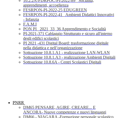
10.2.2A-FDRPOC-PI-2022-89_ Socialità,
apprendimenti, accoglienza
FESRPON-PI-2022-25 EDUGREEN
FESRPON-PI-2022-41_ Ambienti Didattici Innovativi
- Infanzia
F.A.M.I
PON PI_ 2021_33_36 Apprendimento e Socialità
PI-2021-371 Cablaggio Strutturato e sicuro all'interno
degli edifici scolastici
PI 2021 -431 Digital Board: trasformazione digitale
nella didattica e nell’organizzazione
Sottoazione 10.8.1.A1 - realizzazione LAN-WLAN
Sottoazione 10.8.1.A3 - realizzazione Ambienti Digitali
Sottoazione 10.8.6A - Centri Scolastici Digitali
PNRR
DM65 PENSARE, AGIRE, CREARE... E
ANCORA- Nuove competenze e nuovi linguaggi
DM66 - NIAGARA -Formazione personale scolastico