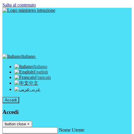
Salta al contenuto
Italiano
Italiano
English
Français
中文
عربى
Accedi
Accedi
button close
×
Nome Utente