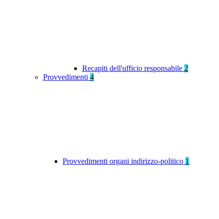
Recapiti dell'ufficio responsabile
2
Provvedimenti
4
Provvedimenti organi indirizzo-politico
1