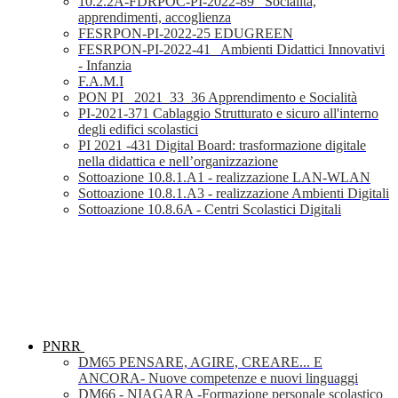
10.2.2A-FDRPOC-PI-2022-89_ Socialità,
apprendimenti, accoglienza
FESRPON-PI-2022-25 EDUGREEN
FESRPON-PI-2022-41_ Ambienti Didattici Innovativi
- Infanzia
F.A.M.I
PON PI_ 2021_33_36 Apprendimento e Socialità
PI-2021-371 Cablaggio Strutturato e sicuro all'interno
degli edifici scolastici
PI 2021 -431 Digital Board: trasformazione digitale
nella didattica e nell’organizzazione
Sottoazione 10.8.1.A1 - realizzazione LAN-WLAN
Sottoazione 10.8.1.A3 - realizzazione Ambienti Digitali
Sottoazione 10.8.6A - Centri Scolastici Digitali
PNRR
DM65 PENSARE, AGIRE, CREARE... E
ANCORA- Nuove competenze e nuovi linguaggi
DM66 - NIAGARA -Formazione personale scolastico