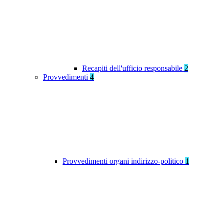
Recapiti dell'ufficio responsabile
2
Provvedimenti
4
Provvedimenti organi indirizzo-politico
1