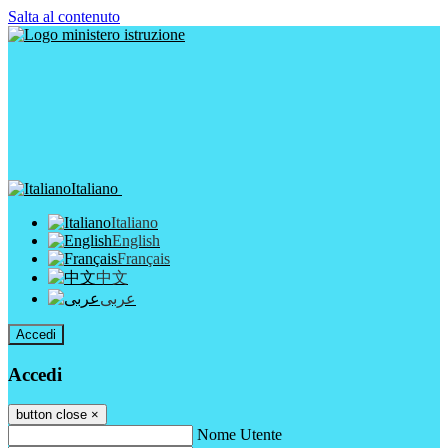
Salta al contenuto
Italiano
Italiano
English
Français
中文
عربى
Accedi
Accedi
button close
×
Nome Utente