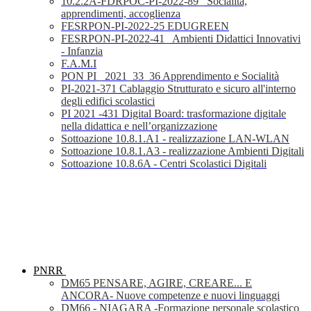
10.2.2A-FDRPOC-PI-2022-89_ Socialità,
apprendimenti, accoglienza
FESRPON-PI-2022-25 EDUGREEN
FESRPON-PI-2022-41_ Ambienti Didattici Innovativi
- Infanzia
F.A.M.I
PON PI_ 2021_33_36 Apprendimento e Socialità
PI-2021-371 Cablaggio Strutturato e sicuro all'interno
degli edifici scolastici
PI 2021 -431 Digital Board: trasformazione digitale
nella didattica e nell’organizzazione
Sottoazione 10.8.1.A1 - realizzazione LAN-WLAN
Sottoazione 10.8.1.A3 - realizzazione Ambienti Digitali
Sottoazione 10.8.6A - Centri Scolastici Digitali
PNRR
DM65 PENSARE, AGIRE, CREARE... E
ANCORA- Nuove competenze e nuovi linguaggi
DM66 - NIAGARA -Formazione personale scolastico