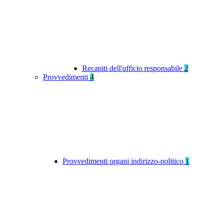
Recapiti dell'ufficio responsabile
2
Provvedimenti
4
Provvedimenti organi indirizzo-politico
1