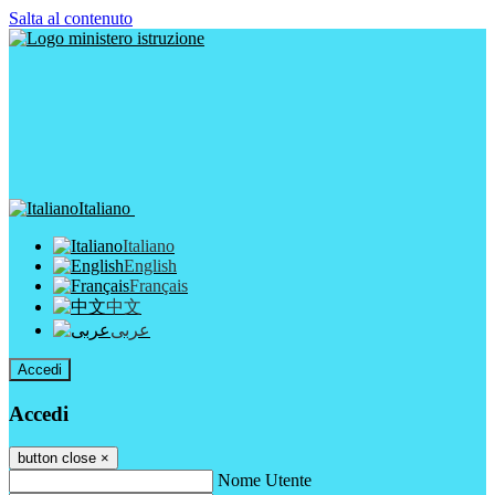
Salta al contenuto
Italiano
Italiano
English
Français
中文
عربى
Accedi
Accedi
button close
×
Nome Utente