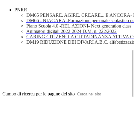
PNRR
DM65 PENSARE, AGIRE, CREARE... E ANCORA- Nuov
DM66 - NIAGARA -Formazione personale scolastico per la 
Piano Scuola 4.0 -REL.AZIONI- Next generation class
Animatori digitali 2022-2024 D.M. n. 222/2022
CARING CITIZEN: LA CITTADINANZA ATTIVA 
DM19 RIDUZIONE DEI DIVARI A.B.C. alfabetizzazio
Campo di ricerca per le pagine del sito