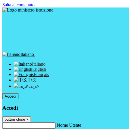
Salta al contenuto
Italiano
Italiano
English
Français
中文
عربى
Accedi
Accedi
button close
×
Nome Utente