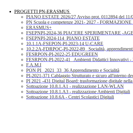
PROGETTI PN-ERASMUS
PIANO ESTATE 2026/27 Avviso prot. 0112894 del 11/
PN Scuola e competenze 2021- 2027 - FORMAZIONE D
ERASMUS+
FSEPNPI-2024-36 PIACERE SPERIMENTARE -A
FSEPNPI-2024-114_PIANO ESTATE
10.1.1A-FSEPON-PI-2023-14 U-CARE
10.2.2A-FDRPOC-PI-2022-89_ Socialità, apprendimenti
FESRPON-PI-2022-25 EDUGREEN
FESRPON-PI-2022-41_ Ambienti Didattici Innovativi - 
F.A.M.I
PON PI_ 2021_33_36 Apprendimento e Socialità
PI-2021-371 Cablaggio Strutturato e sicuro all'interno degl
PI 2021 -431 Digital Board: trasformazione digitale nella
Sottoazione 10.8.1.A1 - realizzazione LAN-WLAN
Sottoazione 10.8.1.A3 - realizzazione Ambienti Digitali
Sottoazione 10.8.6A - Centri Scolastici Digitali