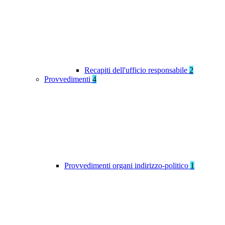
Recapiti dell'ufficio responsabile
2
Provvedimenti
4
Provvedimenti organi indirizzo-politico
1