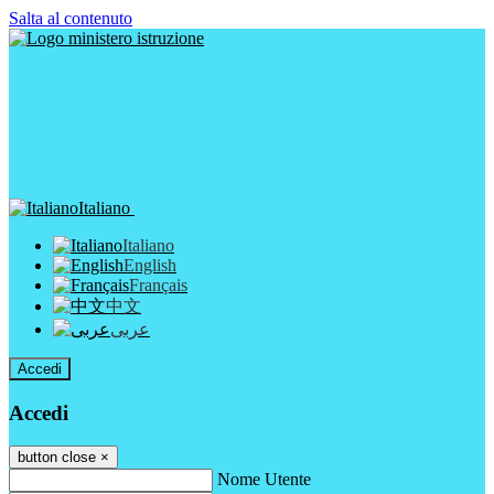
Salta al contenuto
Italiano
Italiano
English
Français
中文
عربى
Accedi
Accedi
button close
×
Nome Utente