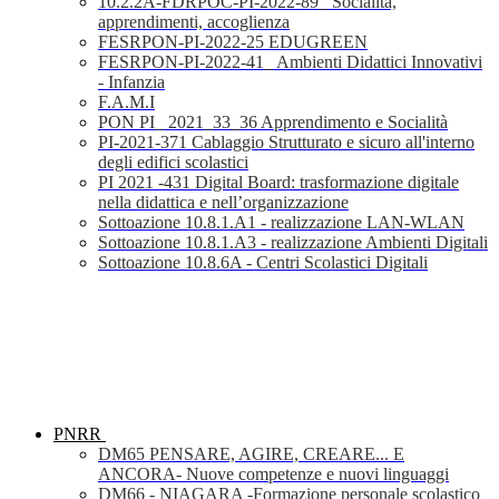
10.2.2A-FDRPOC-PI-2022-89_ Socialità,
apprendimenti, accoglienza
FESRPON-PI-2022-25 EDUGREEN
FESRPON-PI-2022-41_ Ambienti Didattici Innovativi
- Infanzia
F.A.M.I
PON PI_ 2021_33_36 Apprendimento e Socialità
PI-2021-371 Cablaggio Strutturato e sicuro all'interno
degli edifici scolastici
PI 2021 -431 Digital Board: trasformazione digitale
nella didattica e nell’organizzazione
Sottoazione 10.8.1.A1 - realizzazione LAN-WLAN
Sottoazione 10.8.1.A3 - realizzazione Ambienti Digitali
Sottoazione 10.8.6A - Centri Scolastici Digitali
PNRR
DM65 PENSARE, AGIRE, CREARE... E
ANCORA- Nuove competenze e nuovi linguaggi
DM66 - NIAGARA -Formazione personale scolastico