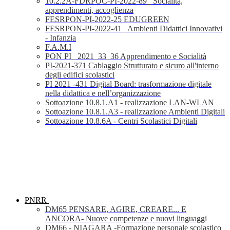
10.2.2A-FDRPOC-PI-2022-89_ Socialità,
apprendimenti, accoglienza
FESRPON-PI-2022-25 EDUGREEN
FESRPON-PI-2022-41_ Ambienti Didattici Innovativi
- Infanzia
F.A.M.I
PON PI_ 2021_33_36 Apprendimento e Socialità
PI-2021-371 Cablaggio Strutturato e sicuro all'interno
degli edifici scolastici
PI 2021 -431 Digital Board: trasformazione digitale
nella didattica e nell’organizzazione
Sottoazione 10.8.1.A1 - realizzazione LAN-WLAN
Sottoazione 10.8.1.A3 - realizzazione Ambienti Digitali
Sottoazione 10.8.6A - Centri Scolastici Digitali
PNRR
DM65 PENSARE, AGIRE, CREARE... E
ANCORA- Nuove competenze e nuovi linguaggi
DM66 - NIAGARA -Formazione personale scolastico