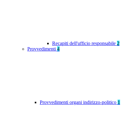
Recapiti dell'ufficio responsabile
2
Provvedimenti
4
Provvedimenti organi indirizzo-politico
1