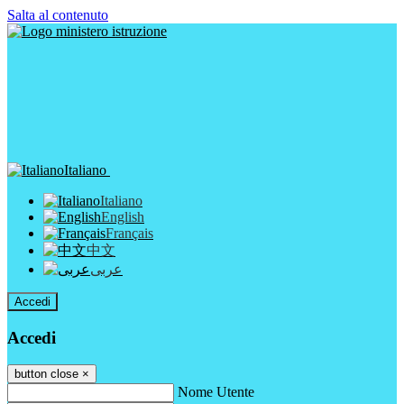
Salta al contenuto
Italiano
Italiano
English
Français
中文
عربى
Accedi
Accedi
button close
×
Nome Utente