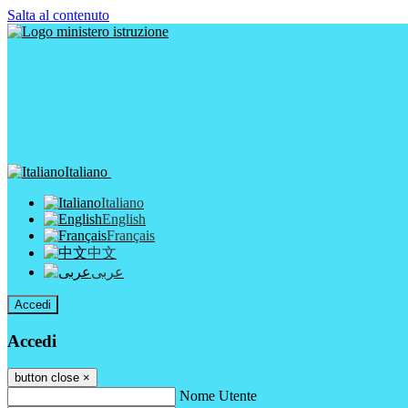
Salta al contenuto
Italiano
Italiano
English
Français
中文
عربى
Accedi
Accedi
button close
×
Nome Utente