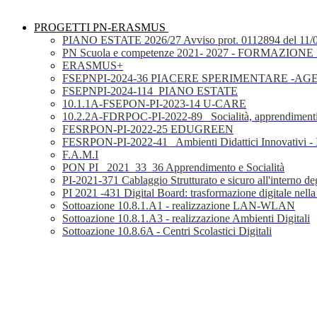
PROGETTI PN-ERASMUS
PIANO ESTATE 2026/27 Avviso prot. 0112894 del 11/
PN Scuola e competenze 2021- 2027 - FORMAZIONE D
ERASMUS+
FSEPNPI-2024-36 PIACERE SPERIMENTARE -A
FSEPNPI-2024-114_PIANO ESTATE
10.1.1A-FSEPON-PI-2023-14 U-CARE
10.2.2A-FDRPOC-PI-2022-89_ Socialità, apprendimenti
FESRPON-PI-2022-25 EDUGREEN
FESRPON-PI-2022-41_ Ambienti Didattici Innovativi - 
F.A.M.I
PON PI_ 2021_33_36 Apprendimento e Socialità
PI-2021-371 Cablaggio Strutturato e sicuro all'interno degl
PI 2021 -431 Digital Board: trasformazione digitale nella
Sottoazione 10.8.1.A1 - realizzazione LAN-WLAN
Sottoazione 10.8.1.A3 - realizzazione Ambienti Digitali
Sottoazione 10.8.6A - Centri Scolastici Digitali