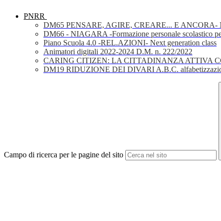
PNRR
DM65 PENSARE, AGIRE, CREARE... E ANCORA- Nuov
DM66 - NIAGARA -Formazione personale scolastico per la 
Piano Scuola 4.0 -REL.AZIONI- Next generation class
Animatori digitali 2022-2024 D.M. n. 222/2022
CARING CITIZEN: LA CITTADINANZA ATTIVA 
DM19 RIDUZIONE DEI DIVARI A.B.C. alfabetizzazio
Campo di ricerca per le pagine del sito