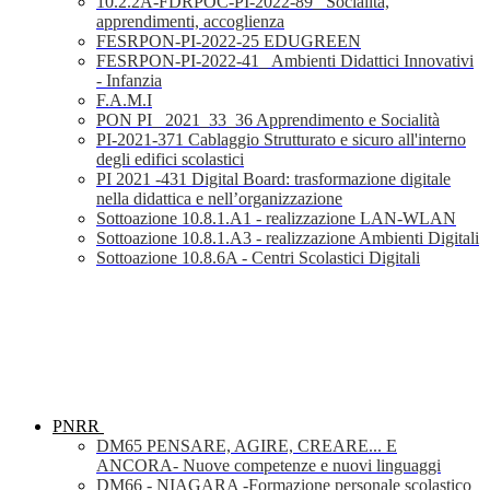
10.2.2A-FDRPOC-PI-2022-89_ Socialità,
apprendimenti, accoglienza
FESRPON-PI-2022-25 EDUGREEN
FESRPON-PI-2022-41_ Ambienti Didattici Innovativi
- Infanzia
F.A.M.I
PON PI_ 2021_33_36 Apprendimento e Socialità
PI-2021-371 Cablaggio Strutturato e sicuro all'interno
degli edifici scolastici
PI 2021 -431 Digital Board: trasformazione digitale
nella didattica e nell’organizzazione
Sottoazione 10.8.1.A1 - realizzazione LAN-WLAN
Sottoazione 10.8.1.A3 - realizzazione Ambienti Digitali
Sottoazione 10.8.6A - Centri Scolastici Digitali
PNRR
DM65 PENSARE, AGIRE, CREARE... E
ANCORA- Nuove competenze e nuovi linguaggi
DM66 - NIAGARA -Formazione personale scolastico