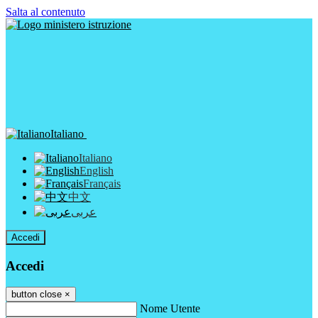
Salta al contenuto
Italiano
Italiano
English
Français
中文
عربى
Accedi
Accedi
button close
×
Nome Utente