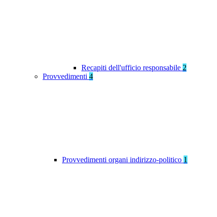
Recapiti dell'ufficio responsabile
2
Provvedimenti
4
Provvedimenti organi indirizzo-politico
1