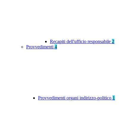
Recapiti dell'ufficio responsabile
2
Provvedimenti
4
Provvedimenti organi indirizzo-politico
1