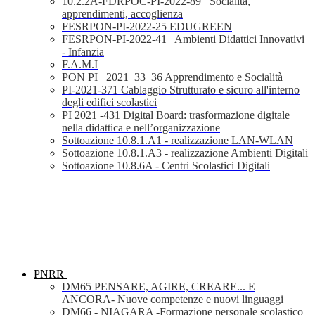
10.2.2A-FDRPOC-PI-2022-89_ Socialità,
apprendimenti, accoglienza
FESRPON-PI-2022-25 EDUGREEN
FESRPON-PI-2022-41_ Ambienti Didattici Innovativi
- Infanzia
F.A.M.I
PON PI_ 2021_33_36 Apprendimento e Socialità
PI-2021-371 Cablaggio Strutturato e sicuro all'interno
degli edifici scolastici
PI 2021 -431 Digital Board: trasformazione digitale
nella didattica e nell’organizzazione
Sottoazione 10.8.1.A1 - realizzazione LAN-WLAN
Sottoazione 10.8.1.A3 - realizzazione Ambienti Digitali
Sottoazione 10.8.6A - Centri Scolastici Digitali
PNRR
DM65 PENSARE, AGIRE, CREARE... E
ANCORA- Nuove competenze e nuovi linguaggi
DM66 - NIAGARA -Formazione personale scolastico