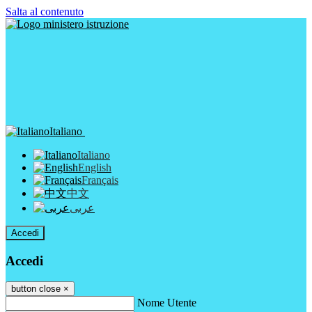
Salta al contenuto
Italiano
Italiano
English
Français
中文
عربى
Accedi
Accedi
button close
×
Nome Utente